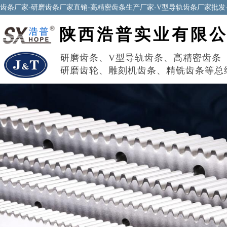
齿条厂家-研磨齿条厂家直销-高精密齿条生产厂家-V型导轨齿条厂家批发
陕西浩普实业有限
研磨齿条
、
V型导轨齿条
、
高精密齿条
研磨齿轮
、
雕刻机齿条
、
精铣齿条
等总