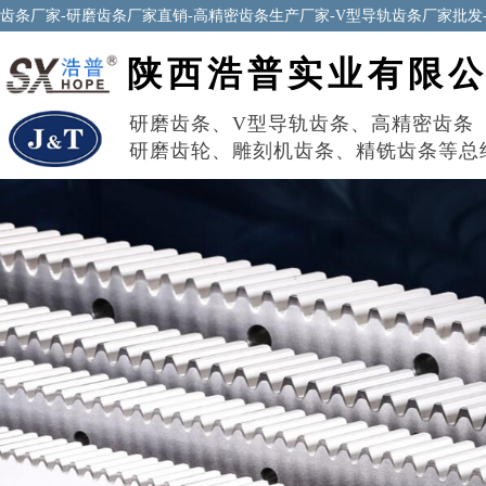
齿条厂家-研磨齿条厂家直销-高精密齿条生产厂家-V型导轨齿条厂家批发
陕西浩普实业有限
研磨齿条
、
V型导轨齿条
、
高精密齿条
研磨齿轮
、
雕刻机齿条
、
精铣齿条
等总