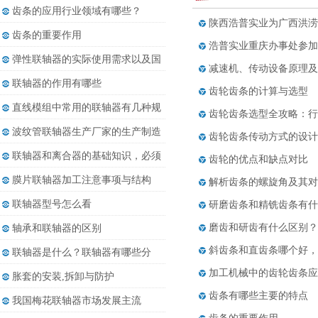
都......
齿条的应用行业领域有哪些？
陕西浩普实业为广西洪涝
齿条的重要作用
浩普实业重庆办事处参加
弹性联轴器的实际使用需求以及国
减速机、传动设备原理及
内......
联轴器的作用有哪些
齿轮齿条的计算与选型
直线模组中常用的联轴器有几种规
齿轮齿条选型全攻略：行
格
波纹管联轴器生产厂家的生产制造
齿轮齿条传动方式的设计
发......
联轴器和离合器的基础知识，必须
齿轮的优点和缺点对比
收......
膜片联轴器加工注意事项与结构
解析齿条的螺旋角及其对
联轴器型号怎么看
研磨齿条和精铣齿条有什
磨齿和研齿有什么区别？
轴承和联轴器的区别
斜齿条和直齿条哪个好，
联轴器是什么？联轴器有哪些分
类？
加工机械中的齿轮齿条应
胀套的安装,拆卸与防护
齿条有哪些主要的特点
我国梅花联轴器市场发展主流