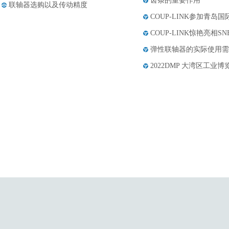
齿条的重要作用
联轴器选购以及传动精度
COUP-LINK参加青岛
哪些知名品牌的联轴器具有应用优
COUP-LINK惊艳亮相S
点......
膜片联轴器的构成和应用范围
弹性联轴器的实际使用需
丝杆支撑座最佳拍档——导轨的四
2022DMP 大湾区工业
大......