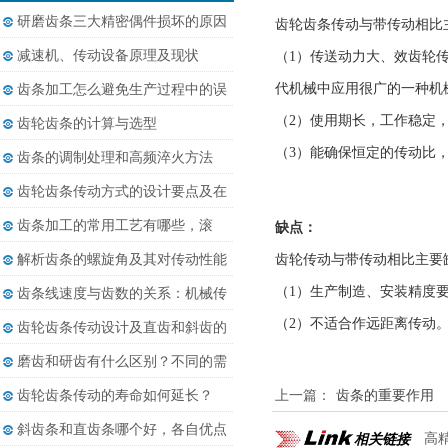
研磨齿条三大精密偶件损坏的原因
齿轮齿条传动与带传动相比
减速机、传动设备原理及现状
（1）传送动力大、效齿轮传
代机械中应用很广的一种机
齿条加工怎么避免生产过程中的误
差......
（2）使用期长，工作稳定
齿轮齿条的计算与选型
（3）能确保恒定的传动比
齿条的调制处理和高频淬火方法
齿轮齿条传动方式的设计要点及在
相......
齿条加工的常用工艺有哪些，滚
缺点：
齿、......
解析齿条的螺旋角及其对传动性能
齿轮传动与带传动相比主要
的......
（1）生产制造、安装精度
齿条线速度与齿数的关系：机械传
动......
（2）不适合作远距离传动
齿轮齿条传动设计及直齿和斜齿的
差......
磨齿和研齿有什么区别？不同的需
求......
齿轮齿条传动的寿命如何延长？
上一篇：
齿条的重要作用
斜齿条和直齿条哪个好，各自优点
相关链接
高