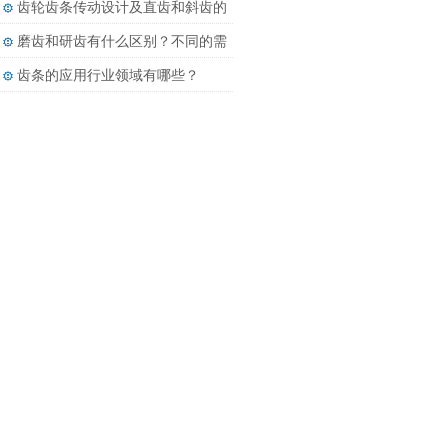
齿轮齿条传动设计及直齿和斜齿的
差别
磨齿和研齿有什么区别？不同的需
求有不同的加工方法
齿条的应用行业领域有哪些？