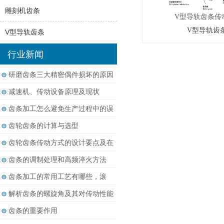
雕刻机齿条
V型导轨齿条传
V型导轨齿
V型导轨齿条
行业新闻
研磨齿条三大精密偶件损坏的原因
减速机、传动设备原理及现状
齿条加工怎么避免生产过程中的误
差？
齿轮齿条的计算与选型
齿轮齿条传动方式的设计要点及在
相关行业的应用
齿条的调制处理和高频淬火方法
齿条加工的常用工艺有哪些，滚
齿、铣齿和磨齿分别适用于什么精
解析齿条的螺旋角及其对传动性能
度要求？
的影响
齿条的重要作用