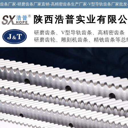
齿条厂家-研磨齿条厂家直销-高精密齿条生产厂家-V型导轨齿条厂家批发
陕西浩普实业有限
研磨齿条
、
V型导轨齿条
、
高精密齿条
研磨齿轮
、
雕刻机齿条
、
精铣齿条
等总