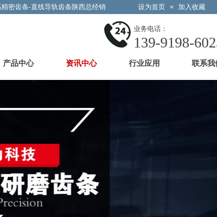
高精密齿条-直线导轨齿条陕西总经销
设为首页
加入收藏
≡
业务电话：
139-9198-602
产品中心
资讯中心
行业应用
联系我